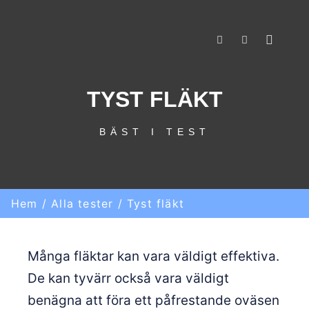
Huvud
Sök
Mer informat
TYST FLÄKT
BÄST I TEST
Hem
/
Alla tester
/
Tyst fläkt
Många fläktar kan vara väldigt effektiva.
De kan tyvärr också vara väldigt
benägna att föra ett påfrestande oväsen