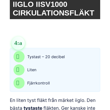
IIGLO IISV1000
CIRKULATIONSFLÄKT
4
:a
Tystast – 20 decibel
Liten
Fjärrkontroll
En liten tyst fläkt från märket iiglo. Den
bästa
tystaste
fläkten. Ger kanske inte