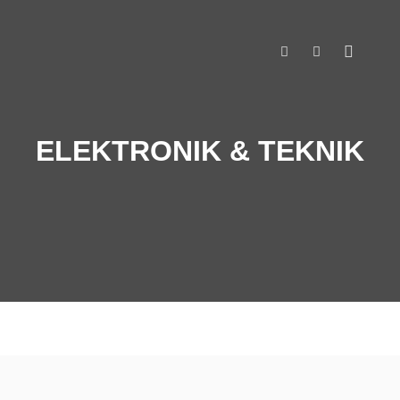
Huvud
Sök
Mer informat
ELEKTRONIK & TEKNIK