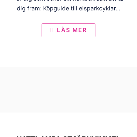
dig fram: Köpguide till elsparkcyklar…
LÄS MER